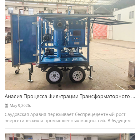
Анализ Процесса Фильтрации Трансформаторного Масла В Саудовской Аравии.
May 9,2026.
Саудовская Аравия переживает беспрецедентный рост
энергетических и промышленных мощностей. В будущем
новом городе NEOM на берегу Красного моря, на
гигантской нефтехимической базе в глубине обширной пу...