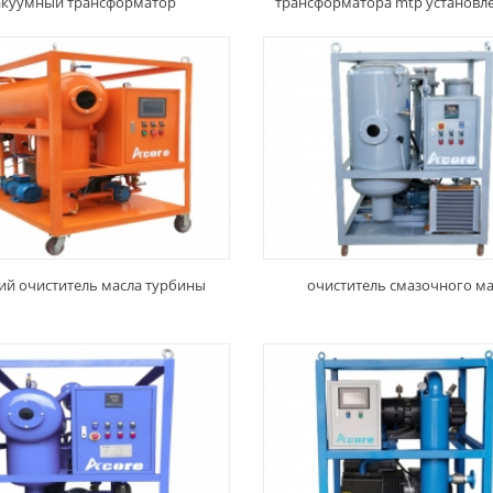
акуумный трансформатор
трансформатора mtp установл
трейлере
ий очиститель масла турбины
очиститель смазочного ма