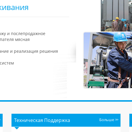
живания
ажу и послепродажное
пателя мясная
ание и реализация решения
систем
Техническая Поддержка
Больше
>>