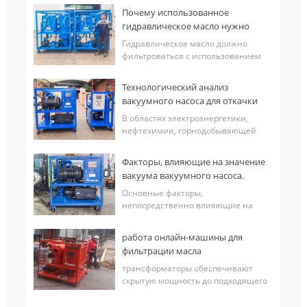
Почему использованное
гидравлическое масло нужно
фильтровать с помощью машины
Гидравлическое масло должно
для фильтрации масла
фильтроваться с использованием
машины для фильтрации масла,
основная причина заключается в
Технологический анализ
том, что гидравлическая система
вакуумного насоса для откачки
представляет собой точный
воздуха из трансформаторов.
замкнутый контур, и заг...
В областях электроэнергетики,
нефтехимии, горнодобывающей
промышленности и металлургии,
Вакуумный насос Это важное
Факторы, влияющие на значение
оборудование, обеспечивающее
вакуума вакуумного насоса.
эффективное протекание основных
процессов, таких как впр...
Основные факторы,
непосредственно влияющие на
предельную степень вакуума
Вакуумный насос Включать
работа онлайн-машины для
следующие аспекты: Утечки из
фильтрации масла
системы Утечки являются основным
трансформаторов под
фактором, ограничивающим
трансформаторы обеспечивают
напряжением
максимальный ва...
скрытую мощность до подходящего
уровня по сравнению с другими
продуктами для безопасного