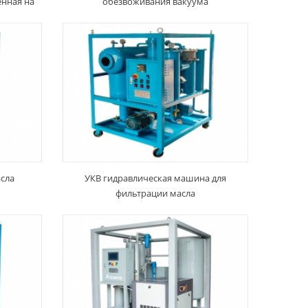
енная на
обезвоживания вакуума
сла
УКВ гидравлическая машина для
фильтрации масла