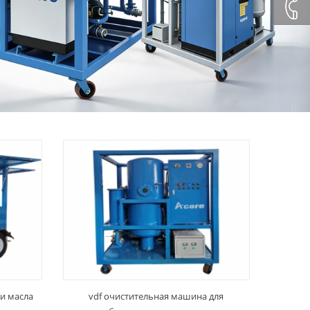
+86132
+86 23
8132
4618
и масла
vdf очистительная машина для