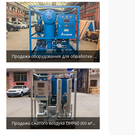
Продажа оборудования для обработки трансформаторного масла DVTP200 (12000 л/ч) в Конго.
Продажа сжатого воздуха DHP60 (60 м³/ч) в Египет и Северную Африку.