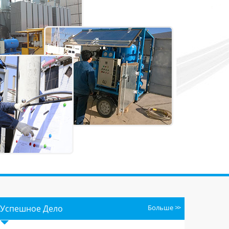
Успешное Дело
Больше
>>