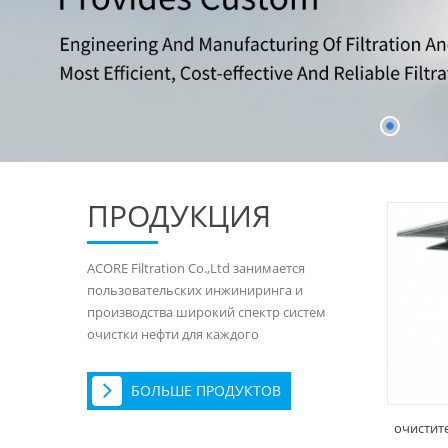
ПРОДУКЦИЯ
ACORE Filtration Co.,Ltd занимается
пользовательских инжиниринга и
производства широкий спектр систем
очистки нефти для каждого
требовательных приложений.
БОЛЬШЕ ПРОДУКТОВ
очистит