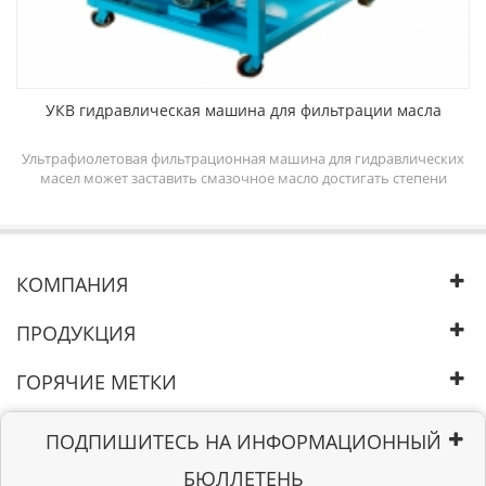
УКВ гидравлическая машина для фильтрации масла
ine
Ультрафиолетовая фильтрационная машина для гидравлических
масел может заставить смазочное масло достигать степени
e
очистки масла 5-6 и повысить эффективность работы
em
гидравлической системы. Система промывки смазочным маслом
nd
может очищать гидравлическое масло путем удаления
ll
удаляемой свободной, эмульгированной и растворенной воды,
свободных и растворенных газов, частиц из масла.
КОМПАНИЯ
ПРОДУКЦИЯ
ГОРЯЧИЕ МЕТКИ
ПОДПИШИТЕСЬ НА ИНФОРМАЦИОННЫЙ
БЮЛЛЕТЕНЬ