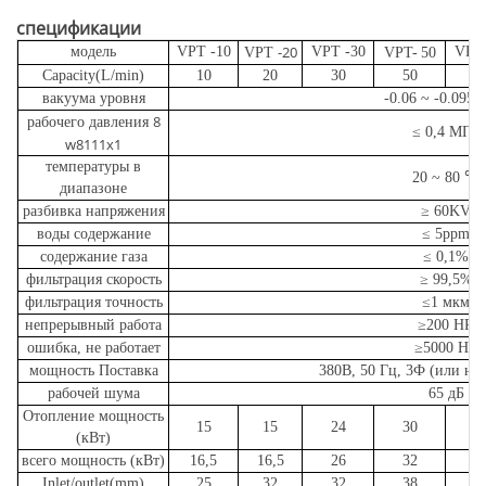
спецификации
-20
модель
VPT
-10
VPT
-30
VP
VPT
VPT-
50
Capacity(L/min)
10
20
30
50
8
вакуума уровня
-0.06
~
-0.095 
8
рабочего давления
≤ 0,4 МПа
w8111x1
температуры в
20
~
80
℃
диапазоне
разбивка напряжения
≥ 60KV
воды содержание
≤ 5ppm
содержание газа
≤ 0,1%
фильтрация скорость
≥
99,5%
фильтрация точность
≤1 мкм
непрерывный работа
≥200 HR
ошибка, не работает
≥5000 HR
мощность Поставка
380В, 50 Гц, 3Ф (или на
рабочей шума
65 дБ
Отопление мощность
15
15
24
30
4
(кВт)
всего мощность (кВт)
16,5
16,5
26
32
5
Inlet/outlet(mm)
25
32
32
38
4