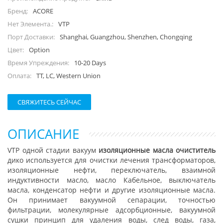
ACORE
Бренд:
VTP
Нет Элемента.:
Shanghai, Guangzhou, Shenzhen, Chongqing
Порт Доставки:
Option
Цвет:
10-20 Days
Время Упреждения:
TT, LC, Western Union
Оплата:
СВЯЖИТЕСЬ СЕЙЧАС
ОПИСАНИЕ
VTP одной стадии вакуум
изоляционные масла очиститель
дико используется для очистки лечения трансформаторов,
изоляционные нефти, переключатель, взаимной
индуктивности масло, масло Кабельное, выключатель
масла, конденсатор нефти и другие изоляционные масла.
Он принимает вакуумной сепарации, точностью
фильтрации, молекулярные адсорбционные, вакуумной
сушки принцип для удаления воды, след воды, газа,