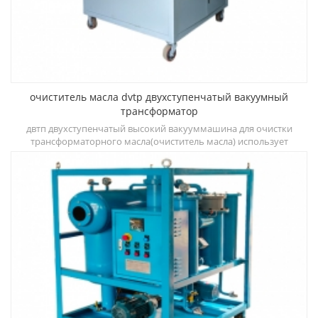
очиститель масла dvtp двухступенчатый вакуумный
трансформатор
о
двтп двухступенчатый высокий вакууммашина для очистки
трансформаторного масла(очиститель масла) использует
т
двухступенчатую дегидратацию, камеры дегазации и
трехступенчатые системы фильтрации, которые могут быстро
д
улучшить диэлектрическую прочность, снизить содержание
воды, газа и частиц и других загрязнений.
ди