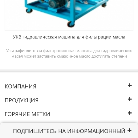
УКВ гидравлическая машина для фильтрации масла
ine
Ультрафиолетовая фильтрационная машина для гидравлических
масел может заставить смазочное масло достигать степени
e
очистки масла 5-6 и повысить эффективность работы
em
гидравлической системы. Система промывки смазочным маслом
nd
может очищать гидравлическое масло путем удаления
ll
удаляемой свободной, эмульгированной и растворенной воды,
свободных и растворенных газов, частиц из масла.
КОМПАНИЯ
ПРОДУКЦИЯ
ГОРЯЧИЕ МЕТКИ
ПОДПИШИТЕСЬ НА ИНФОРМАЦИОННЫЙ