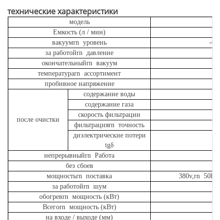
технические характеристики
модель
Емкость (л / мин)
10
вакуумrn уровень
-0,
за работойrn давление
окончательныйrn вакуум
температураrn ассортимент
пробивное напряжение
содержание воды
содержание газа
скорость фильтрации
после очистки
фильтрацияrn точность
≤
диэлектрические потери
≤ 
tgδ
непрерывныйrn Работа
без сбоев
≥
мощностьrn поставка
380v,rn 50hz
за работойrn шум
6
обогревrn мощность (кВт)
Всегоrn мощность (кВт)
на входе / выходе (мм)