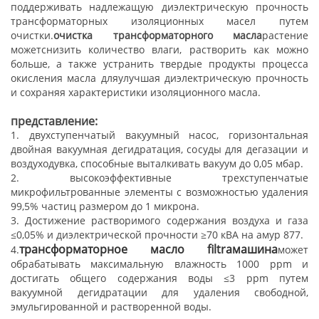
поддерживать надлежащую диэлектрическую прочность
трансформаторных изоляционных масел путем
очистки.
очистка трансформаторного масла
растение
может
снизить количество влаги, растворить как можно
больше, а также устранить твердые продукты процесса
окисления масла для
улучшая диэлектрическую прочность
и сохраняя характеристики изоляционного масла.
представление:
1. двухступенчатый вакуумный насос, горизонтальная
двойная вакуумная дегидратация, сосуды для дегазации и
воздуходувка, способные выталкивать вакуум до 0,05 мбар.
2. высокоэффективные трехступенчатые
микрофильтрованные элементы с возможностью удаления
99,5% частиц размером до 1 микрона.
3. Достижение растворимого содержания воздуха и газа
≤0,05% и диэлектрической прочности ≥70 кВА на амур 877.
трансформаторное масло f
iltra
машина
4.
может
обрабатывать максимальную влажность 1000 ppm и
достигать общего содержания воды ≤3 ppm путем
вакуумной дегидратации для удаления свободной,
эмульгированной и растворенной воды.