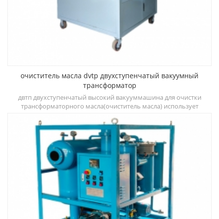
очиститель масла dvtp двухступенчатый вакуумный
трансформатор
о
двтп двухступенчатый высокий вакууммашина для очистки
трансформаторного масла(очиститель масла) использует
т
двухступенчатую дегидратацию, камеры дегазации и
трехступенчатые системы фильтрации, которые могут быстро
д
улучшить диэлектрическую прочность, снизить содержание
воды, газа и частиц и других загрязнений.
ди