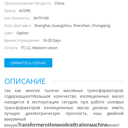
China
Происхождение Продукта:
ACORE
Бренд:
DVTP100
Нет Элемента.:
Shanghai, Guangzhou, Shenzhen, Chongqing
Порт Доставки:
Option
Цвет:
10-20 Days
Время Упреждения:
TT, LC, Western Union
Оплата:
СВЯЖИТЕСЬ СЕЙЧАС
ОПИСАНИЕ
так как многие тысячи масляных трансформаторов,
содержащихrnбольшое количество изоляционных масел
находятся в эксплуатации сегодня, при работе силовых
трансформаторов изоляционные масла должны иметь
лучшую диэлектрическую прочность. наш двойной
вакуумный
T
ransformer
о
Иллинойс
е
iltration
м
achine
вакуум
может