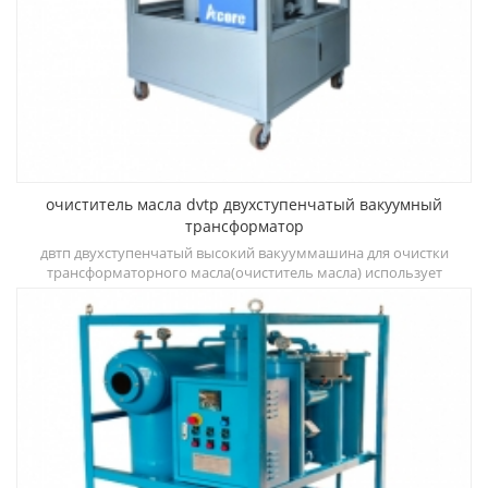
очиститель масла dvtp двухступенчатый вакуумный
трансформатор
о
двтп двухступенчатый высокий вакууммашина для очистки
трансформаторного масла(очиститель масла) использует
т
двухступенчатую дегидратацию, камеры дегазации и
трехступенчатые системы фильтрации, которые могут быстро
д
улучшить диэлектрическую прочность, снизить содержание
воды, газа и частиц и других загрязнений.
ди