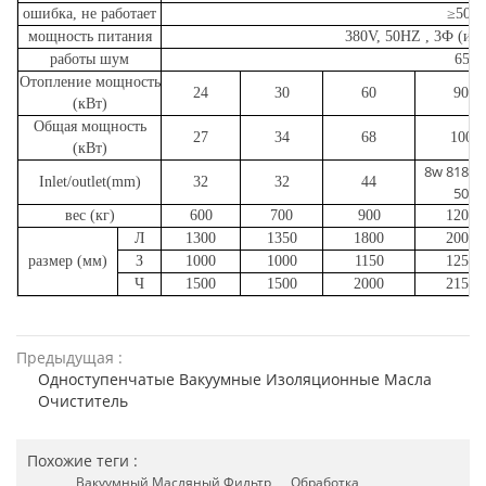
ошибка, не работает
≥5000
мощность питания
380V, 50HZ , 3Ф (ил
работы шум
65 д
Отопление мощность
24
30
60
90
(кВт)
Общая мощность
27
34
68
100
(кВт)
8w 8181 x
Inlet/outlet(mm)
32
32
44
50
вес (кг)
600
700
900
1200
Л
1300
1350
1800
2000
размер (мм)
З
1000
1000
1150
1250
Ч
1500
1500
2000
2150
Предыдущая :
Одноступенчатые Вакуумные Изоляционные Масла
Очиститель
Похожие теги :
Вакуумный Масляный Фильтр
Обработка