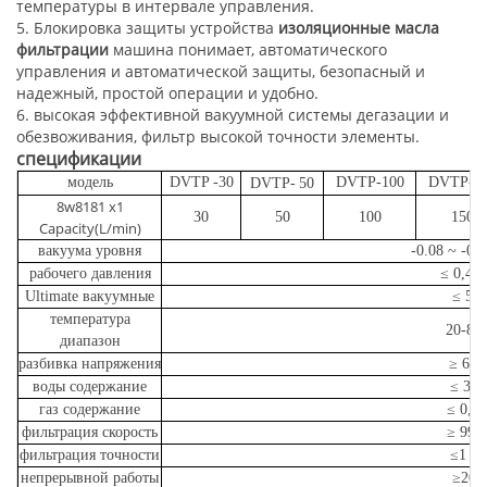
температуры в интервале управления.
5.
Блокировка защиты устройства
изоляционные масла
фильтрации
машина понимает, автоматического
управления и автоматической защиты, безопасный и
надежный, простой операции и удобно.
6.
высокая эффективной вакуумной системы дегазации и
обезвоживания, фильтр высокой точности элементы.
спецификации
модель
DVTP
-30
DVTP-100
DVTP-1
DVTP-
50
8w8181 x1
30
50
100
150
Capacity(L/min)
вакуума уровня
-0.08
~
-0.
рабочего давления
≤ 0,4 
Ultimate вакуумные
≤ 5 
температура
20-80
диапазон
разбивка напряжения
≥ 60
воды содержание
≤ 3p
газ содержание
≤ 0,0
фильтрация скорость
≥
99,
фильтрация точности
≤1 м
непрерывной работы
≥200