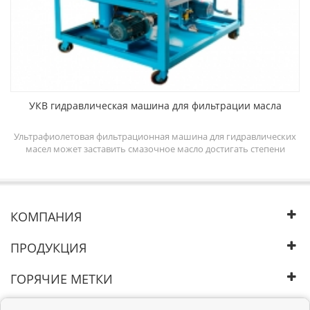
УКВ гидравлическая машина для фильтрации масла
ine
Ультрафиолетовая фильтрационная машина для гидравлических
масел может заставить смазочное масло достигать степени
e
очистки масла 5-6 и повысить эффективность работы
em
гидравлической системы. Система промывки смазочным маслом
nd
может очищать гидравлическое масло путем удаления
ll
удаляемой свободной, эмульгированной и растворенной воды,
свободных и растворенных газов, частиц из масла.
КОМПАНИЯ
ПРОДУКЦИЯ
ГОРЯЧИЕ МЕТКИ