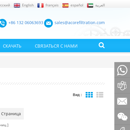
усский
English
français
español
العربية
+86 132 06063693
sales@acorefiltration.com
СКАЧАТЬ
СВЯЗАТЬСЯ С НАМИ
+86132
Вид :
Rufus
 Страница
Huang
sales@a
ниц