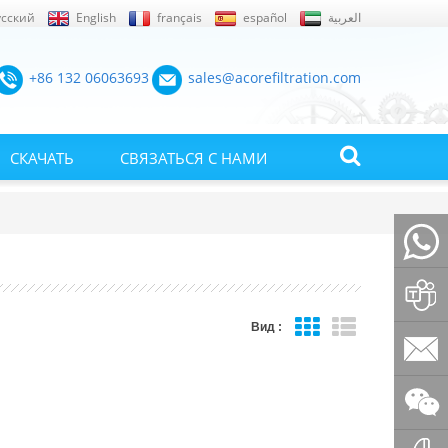
усский
English
français
español
العربية
+86 132 06063693
sales@acorefiltration.com
СКАЧАТЬ
СВЯЗАТЬСЯ С НАМИ
+86132
Вид :
Rufus
Huang
sales@a