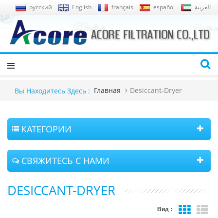
русский
English
français
español
العربية
Главная
Desiccant-Dryer
Вы Находитесь Здесь :
КАТЕГОРИИ
СВЯЖИТЕСЬ С НАМИ
DESICCANT-DRYER
Вид :