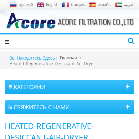
русский
English
français
español
العربية
Главная
Вы Находитесь Здесь :
Heated-Regenerative-Desiccant-Air-Dryer
КАТЕГОРИИ
СВЯЖИТЕСЬ С НАМИ
HEATED-REGENERATIVE-
DESICCANT-AIR-DRYER