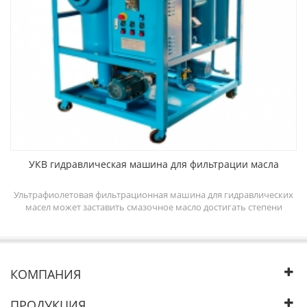
УКВ гидравлическая машина для фильтрации масла
ine
Ультрафиолетовая фильтрационная машина для гидравлических
масел может заставить смазочное масло достигать степени
e
очистки масла 5-6 и повысить эффективность работы
em
гидравлической системы. Система промывки смазочным маслом
nd
может очищать гидравлическое масло путем удаления
ll
удаляемой свободной, эмульгированной и растворенной воды,
свободных и растворенных газов, частиц из масла.
КОМПАНИЯ
ПРОДУКЦИЯ