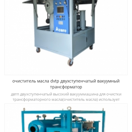
очиститель масла dvtp двухступенчатый вакуумный
трансформатор
о
двтп двухступенчатый высокий вакууммашина для очистки
трансформаторного масла(очиститель масла) использует
т
двухступенчатую дегидратацию, камеры дегазации и
трехступенчатые системы фильтрации, которые могут быстро
д
улучшить диэлектрическую прочность, снизить содержание
воды, газа и частиц и других загрязнений.
ди