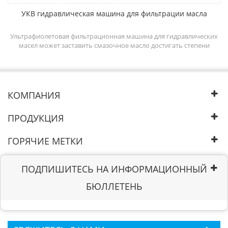
УКВ гидравлическая машина для фильтрации масла
ine
Ультрафиолетовая фильтрационная машина для гидравлических
масел может заставить смазочное масло достигать степени
e
очистки масла 5-6 и повысить эффективность работы
em
гидравлической системы. Система промывки смазочным маслом
nd
может очищать гидравлическое масло путем удаления
ll
удаляемой свободной, эмульгированной и растворенной воды,
свободных и растворенных газов, частиц из масла.
КОМПАНИЯ
ПРОДУКЦИЯ
ГОРЯЧИЕ МЕТКИ
ПОДПИШИТЕСЬ НА ИНФОРМАЦИОННЫЙ
БЮЛЛЕТЕНЬ