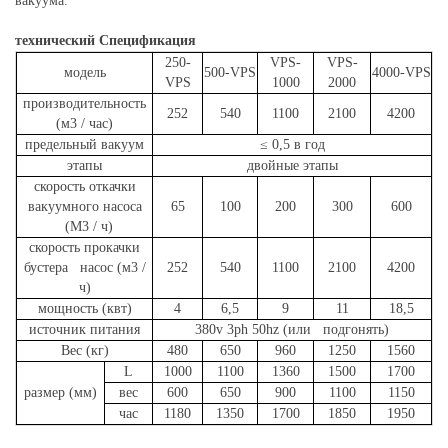
вакуума.
технический Спецификация
250-
VPS-
VPS-
модель
500-VPS
4000-VPS
VPS
1000
2000
производительность
252
540
1100
2100
4200
(м3 / час)
предельный вакуум
≤ 0,5 в год
этапы
двойные этапы
скорость откачки
вакуумного насоса
65
100
200
300
600
(М3 / ч)
скорость прокачки
бустера насос (м3 /
252
540
1100
2100
4200
ч)
мощность (квт)
4
6,5
9
11
18,5
источник питания
380v 3ph 50hz (или подгонять)
Вес (кг)
480
650
960
1250
1560
L
1000
1100
1360
1500
1700
размер (мм)
вес
600
650
900
1100
1150
час
1180
1350
1700
1850
1950